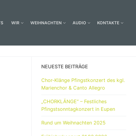
TS
WIR
WEIHNACHTEN
AUDIO
KONTAKTE
NEUESTE BEITRÄGE
Chor-Klänge Pfingstkonzert des kgl.
Marienchor & Canto Allegro
„CHORKLÄNGE“ – Festliches
Pfingstsonntagkonzert in Eupen
Rund um Weihnachten 2025