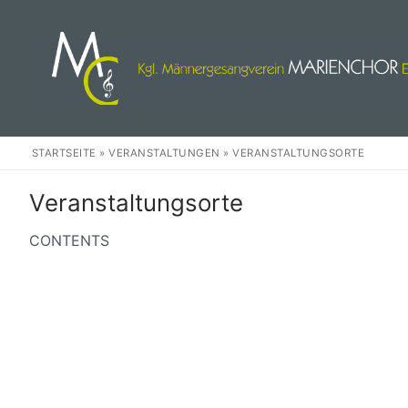
Zum
Inhalt
springen
STARTSEITE
»
VERANSTALTUNGEN
»
VERANSTALTUNGSORTE
Veranstaltungsorte
CONTENTS
Herzlich Willkom
Events
Wir
Unser Chor
Weihnachten