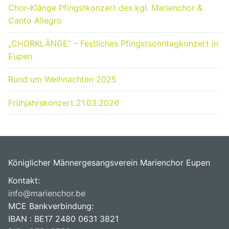
Chor-Klänge Pfingstkonzert des kgl. Marienchor &
Canto Allegro
„CHORKLÄNGE“ – Festliches Pfingstsonntagkonzert in
Eupen
Rund um Weihnachten 2025
Frühjahrskonzert 21.03.2026
Königlicher Männergesangsverein Marienchor Eupen
Kontakt:
info@marienchor.be
MCE Bankverbindung:
IBAN : BE17 2480 0631 3821