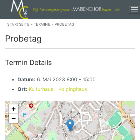
Zum
Inhalt
springen
STARTSEITE
»
TERMINE
»
PROBETAG
Probetag
Termin Details
Herzlich Willkommen!
Datum:
6. Mai 2023 9:00
–
15:00
Events
Ort:
Kulturhaus - Kolpinghaus
Wir
Unser Chor
Weihnachten
+
−
Unser Dirigent
In der Stadt
Audio
Unsere Musikkomission
Eine dankbare Aufgabe
Discographie
Kontakte