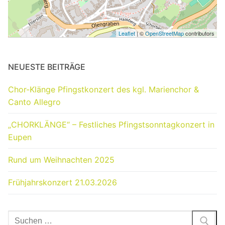
Unser Vorstand
Hörproben
Freunde
Leaflet
| ©
OpenStreetMap
contributors
Archiv
Links
Impressum
NEUESTE BEITRÄGE
Chor-Klänge Pfingstkonzert des kgl. Marienchor &
Canto Allegro
„CHORKLÄNGE“ – Festliches Pfingstsonntagkonzert in
Eupen
Rund um Weihnachten 2025
Frühjahrskonzert 21.03.2026
Suchen