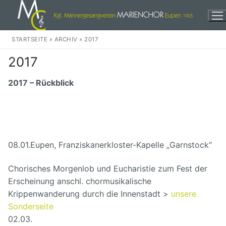
Zum
Inhalt
springen
STARTSEITE
»
ARCHIV
»
2017
2017
2017 – Rückblick
Herzlich Willkommen!
Events
08.01.
Eupen, Franziskanerkloster-Kapelle „Garnstock“
Wir
Chorisches Morgenlob und Eucharistie zum Fest der
Unser Chor
Weihnachten
Erscheinung anschl. chormusikalische
Krippenwanderung durch die Innenstadt >
unsere
Unser Dirigent
In der Stadt
Audio
Sonderseite
Unsere Musikkomission
Eine dankbare Aufgabe
Discographie
Kontakte
02.03.