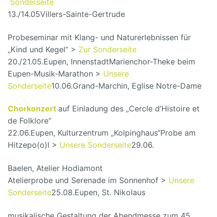
Sonderseite
13./14.05
Villers-Sainte-Gertrude
Probeseminar mit Klang- und Naturerlebnissen für
„Kind und Kegel“ >
Zur Sonderseite
20./21.05.
Eupen, Innenstadt
Marienchor-Theke beim
Eupen-Musik-Marathon >
Unsere
Sonderseite
10.06.
Grand-Marchin, Eglise Notre-Dame
Chorkonzert
auf Einladung des „Cercle d’Histoire et
de Folklore“
22.06.
Eupen, Kulturzentrum „Kolpinghaus“
Probe am
Hitzepo(o)l >
Unsere Sonderseite
29.06.
Baelen, Atelier Hodiamont
Atelierprobe und Serenade im Sonnenhof >
Unsere
Sonderseite
25.08.
Eupen, St. Nikolaus
musikalische Gestaltung der Abendmesse zum 45.