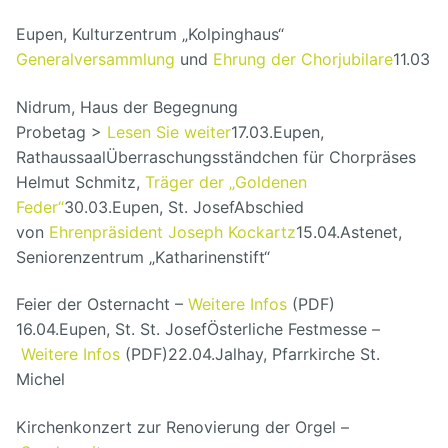
Unser Vorstand
Hörproben
Freunde
Eupen, Kulturzentrum „Kolpinghaus“
Generalversammlung
und
Ehrung der Chorjubilare
11.03
Archiv
Links
Nidrum, Haus der Begegnung
Impressum
Probetag >
Lesen Sie weiter
17.03.
Eupen,
Rathaussaal
Überraschungsständchen für Chorpräses
Helmut Schmitz,
Träger der „Goldenen
Feder“
30.03.
Eupen, St. Josef
Abschied
von
Ehrenpräsident Joseph Kockartz
15.04.
Astenet,
Seniorenzentrum „Katharinenstift“
Feier der Osternacht –
Weitere Infos
(PDF)
16.04.
Eupen, St. St. Josef
Österliche Festmesse –
Weitere Infos
(PDF)
22.04.
Jalhay, Pfarrkirche St.
Michel
Kirchenkonzert zur Renovierung der Orgel –