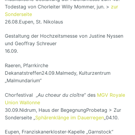
Todestag von Chorleiter Willy Mommer, jun. >
zur
Sonderseite
26.08.
Eupen, St. Nikolaus
Gestaltung der Hochzeitsmesse von Justine Nyssen
und Geoffray Schreuer
16.09.
Raeren, Pfarrkirche
Dekanatstreffen
24.09.
Malmedy, Kulturzentrum
„Malmundarium“
Chorfestival „
Au choeur du cloître
“ des
MGV Royale
Union Wallonne
30.09.
Nidrum, Haus der Begegnung
Probetag > Zur
Sonderseite „
Sphärenklänge im Dauerregen
„
04.10.
Eupen, Franziskanerkloster-Kapelle „Garnstock“