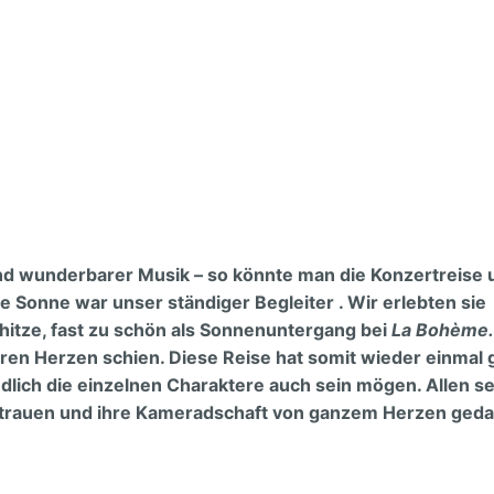
omission
 Aufgabe
d
d wunderbarer Musik – so könnte man die Konzertreise 
onne war unser ständiger Begleiter . Wir erlebten sie
hitze, fast zu schön als Sonnenuntergang bei
La Bohème
eren Herzen schien. Diese Reise hat somit wieder einmal 
edlich die einzelnen Charaktere auch sein mögen. Allen se
Vertrauen und ihre Kameradschaft von ganzem Herzen geda