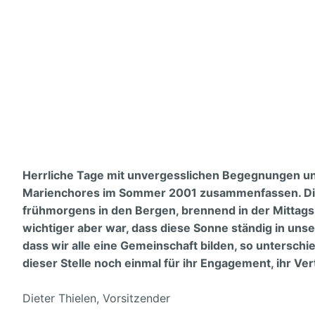
Unser Dirigent
In der Stadt
Audio
Unsere Musikk
Eine dankbare
Discographie
Kontakte
Unser Vorstan
Hörproben
Freunde
Archiv
Links
Impressum
Herrliche Tage mit unvergesslichen Begegnungen un
Marienchores im Sommer 2001 zusammenfassen. Die S
frühmorgens in den Bergen, brennend in der Mittags
wichtiger aber war, dass diese Sonne ständig in uns
dass wir alle eine Gemeinschaft bilden, so unterschi
dieser Stelle noch einmal für ihr Engagement, ihr 
Dieter Thielen, Vorsitzender