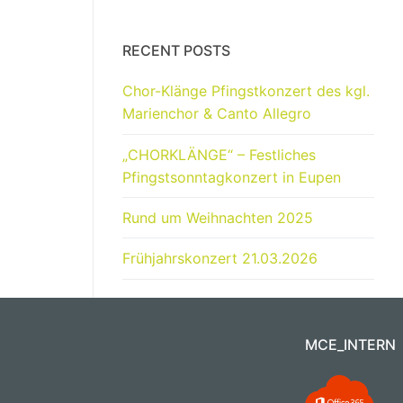
RECENT POSTS
Chor-Klänge Pfingstkonzert des kgl.
Marienchor & Canto Allegro
„CHORKLÄNGE“ – Festliches
Pfingstsonntagkonzert in Eupen
Rund um Weihnachten 2025
Frühjahrskonzert 21.03.2026
MCE_INTERN