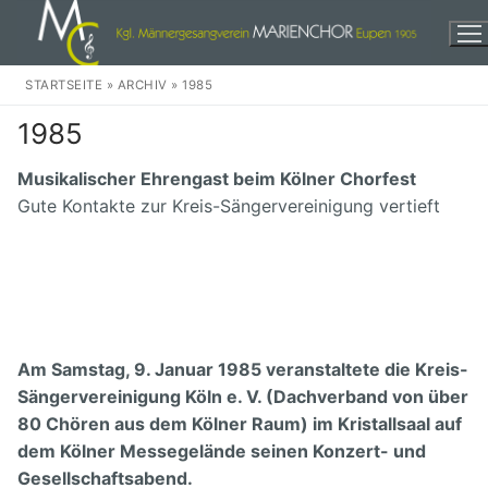
Zum
Inhalt
springen
STARTSEITE
»
ARCHIV
»
1985
1985
Musikalischer Ehrengast beim Kölner Chorfest
Gute Kontakte zur Kreis-Sängervereinigung vertieft
Herzlich Willkommen!
Events
Wir
Am Samstag, 9. Januar 1985 veranstaltete die Kreis-
Unser Chor
Weihnachten
Sängervereinigung Köln e. V. (Dachverband von über
Unser Dirigent
In der Stadt
Audio
80 Chören aus dem Kölner Raum) im Kristallsaal auf
dem Kölner Messegelände seinen Konzert- und
Unsere Musikkomission
Eine dankbare Aufgabe
Discographie
Kontakte
Gesellschaftsabend.