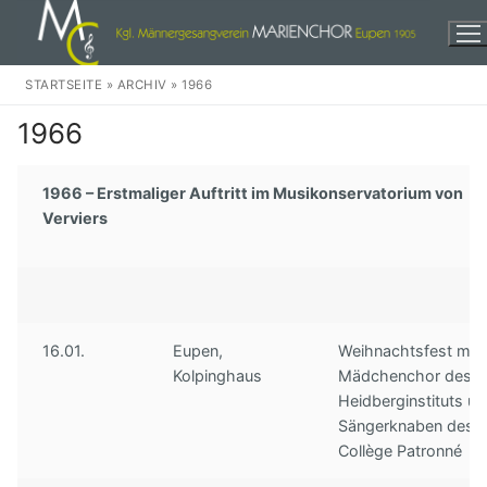
Zum
Inhalt
springen
STARTSEITE
»
ARCHIV
»
1966
1966
1966 – Erstmaliger Auftritt im Musikonservatorium von
Verviers
Herzlich Willkommen!
Events
Wir
16.01.
Eupen,
Weihnachtsfest mit
Unser Chor
Weihnachten
Kolpinghaus
Mädchenchor des
Heidberginstituts u
Unser Dirigent
In der Stadt
Audio
Sängerknaben des
Collège Patronné
Unsere Musikkomission
Eine dankbare Aufgabe
Discographie
Kontakte