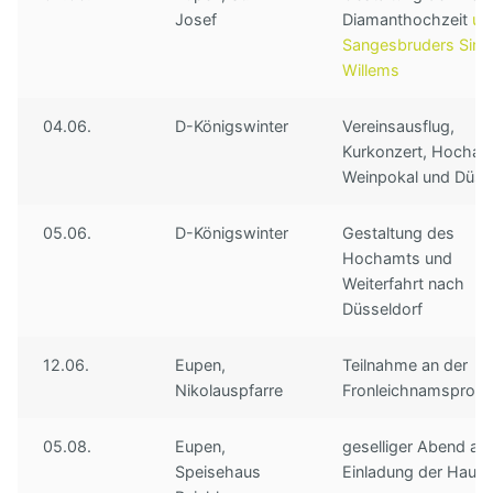
Josef
Diamanthochzeit
un
Sangesbruders Sim
Willems
04.06.
D-Königswinter
Vereinsausflug,
Kurkonzert, Hocham
Weinpokal und Düsse
05.06.
D-Königswinter
Gestaltung des
Hochamts und
Weiterfahrt nach
Düsseldorf
12.06.
Eupen,
Teilnahme an der
Nikolauspfarre
Fronleichnamsproze
05.08.
Eupen,
geselliger Abend au
Speisehaus
Einladung der Haus