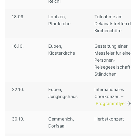
Reichl
18.09.
Lontzen,
Teilnahme am
Pfarrkirche
Dekanatstreffen der
Kirchenchöre
16.10.
Eupen,
Gestaltung einer
Klosterkirche
Messfeier für eine 5
Personen-
Reisegesellschaft &
Ständchen
22.10.
Eupen,
Internationales
Jünglingshaus
Chorkonzert –
Programmflyer
(PD
30.10.
Gemmenich,
Herbstkonzert
Dorfsaal