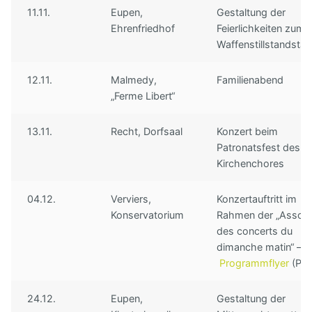
11.11.
Eupen,
Gestaltung der
Ehrenfriedhof
Feierlichkeiten zum
Waffenstillstandsta
12.11.
Malmedy,
Familienabend
„Ferme Libert“
13.11.
Recht, Dorfsaal
Konzert beim
Patronatsfest des
Kirchenchores
04.12.
Verviers,
Konzertauftritt im
Konservatorium
Rahmen der „Associ
des concerts du
dimanche matin“ –
Programmflyer
(PD
24.12.
Eupen,
Gestaltung der