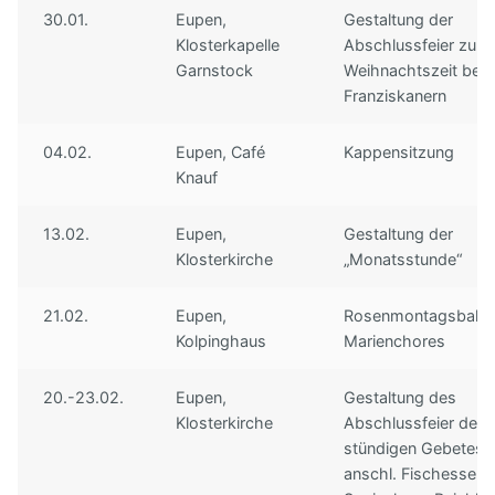
30.01.
Eupen,
Gestaltung der
Unser Vorstand
Hörproben
Freunde
Klosterkapelle
Abschlussfeier zur
Garnstock
Weihnachtszeit bei 
Archiv
Links
Franziskanern
Impressum
04.02.
Eupen, Café
Kappensitzung
Knauf
13.02.
Eupen,
Gestaltung der
Klosterkirche
„Monatsstunde“
21.02.
Eupen,
Rosenmontagsball 
Kolpinghaus
Marienchores
20.-23.02.
Eupen,
Gestaltung des
Klosterkirche
Abschlussfeier des 
stündigen Gebetes 
anschl. Fischessen 