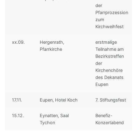
der
Unser Vorstand
Hörproben
Freunde
Pfarrprozession
zum
Archiv
Links
Kirchweihfest
Impressum
xx.09.
Hergenrath,
erstmalige
Pfarrkirche
Teilnahme am
Bezirkstreffen
der
Kirchenchöre
des Dekanats
Eupen
17.11.
Eupen, Hotel Koch
7. Stiftungsfest
15.12.
Eynatten, Saal
Benefiz-
Tychon
Konzertabend