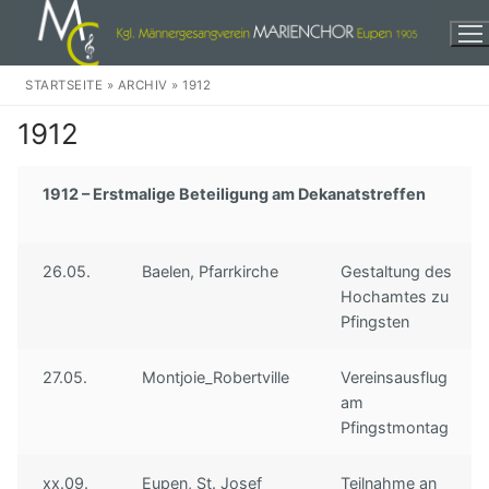
Zum
Inhalt
springen
STARTSEITE
»
ARCHIV
»
1912
1912
1912 – Erstmalige Beteiligung am Dekanatstreffen
Herzlich Willkommen!
26.05.
Baelen, Pfarrkirche
Gestaltung des
Events
Hochamtes zu
Pfingsten
Wir
Unser Chor
Weihnachten
27.05.
Montjoie_Robertville
Vereinsausflug
am
Unser Dirigent
In der Stadt
Audio
Pfingstmontag
Unsere Musikkomission
Eine dankbare Aufgabe
Discographie
Kontakte
xx.09.
Eupen, St. Josef
Teilnahme an