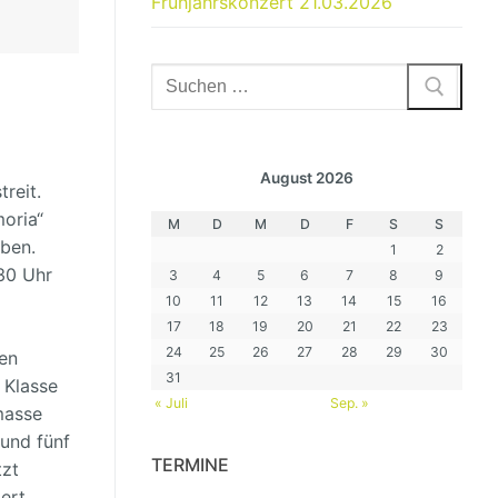
Frühjahrskonzert 21.03.2026
Suchen
nach:
August 2026
reit.
oria“
M
D
M
D
F
S
S
eben.
1
2
30 Uhr
3
4
5
6
7
8
9
10
11
12
13
14
15
16
17
18
19
20
21
22
23
24
25
26
27
28
29
30
en
31
 Klasse
« Juli
Sep. »
masse
und fünf
TERMINE
tzt
ert