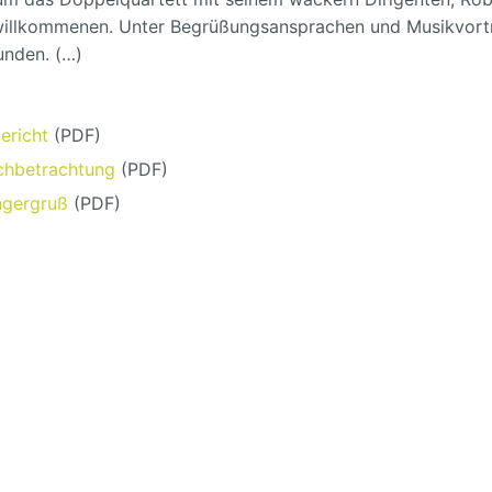
illkommenen. Unter Begrüßungsansprachen und Musikvort
unden. (…)
ericht
(PDF)
chbetrachtung
(PDF)
ngergruß
(PDF)