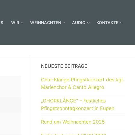
TS
WIR
WEIHNACHTEN
AUDIO
KONTAKTE
NEUESTE BEITRÄGE
Chor-Klänge Pfingstkonzert des kgl.
Marienchor & Canto Allegro
„CHORKLÄNGE“ – Festliches
Pfingstsonntagkonzert in Eupen
Rund um Weihnachten 2025