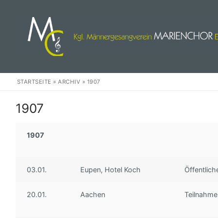
Zum
Inhalt
springen
STARTSEITE
»
ARCHIV
»
1907
1907
1907
Herzlich Willkom
Events
03.01.
Eupen, Hotel Koch
Öffentlic
Wir
20.01.
Aachen
Teilnahme
Unser Chor
Weihnachten