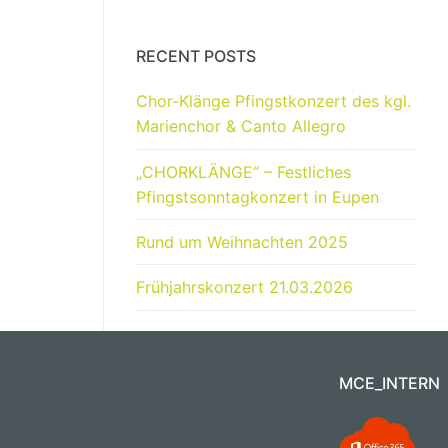
RECENT POSTS
Chor-Klänge Pfingstkonzert des kgl.
Marienchor & Canto Allegro
„CHORKLÄNGE“ – Festliches
Pfingstsonntagkonzert in Eupen
Rund um Weihnachten 2025
Frühjahrskonzert 21.03.2026
MCE_INTERN