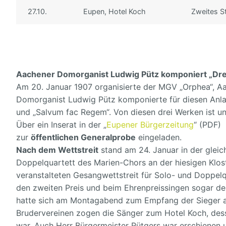
27.10.
Eupen, Hotel Koch
Zweites St
Unser Dirigent
In der Stadt
Audio
Unsere Musikk
Eine dankbare
Discographie
Kontakte
Unser Vorstan
Hörproben
Freunde
Aachener Domorganist Ludwig Pütz komponiert „Drei
Archiv
Links
Am 20. Januar 1907 organisierte der MGV „Orphea“, Aac
Domorganist Ludwig Pütz komponierte für diesen Anlas
Impressum
und „Salvum fac Regem“. Von diesen drei Werken ist uns
Über ein Inserat in der „
Eupener Bürgerzeitung
“ (PDF)
zur
öffentlichen Generalprobe
eingeladen.
Nach dem Wettstreit
stand am 24. Januar in der gleic
Doppelquartett des Marien-Chors an der hiesigen Klo
veranstalteten Gesangwettstreit für Solo- und Doppelqu
den zweiten Preis und beim Ehrenpreissingen sogar de
hatte sich am Montagabend zum Empfang der Sieger am
Brudervereinen zogen die Sänger zum Hotel Koch, de
war.
Auch Herr Bürgermeister Rütgers war erschienen 