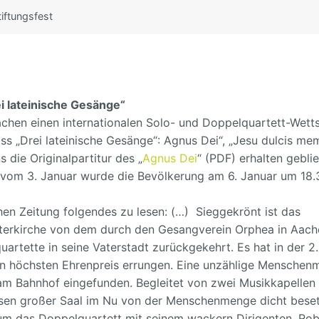
iftungsfest
omission
 Aufgabe
d
 lateinische Gesänge“
hen einen internationalen Solo- und Doppelquartett-Wettst
s „Drei lateinische Gesänge“: Agnus Dei“, „Jesu dulcis mem
 die Originalpartitur des „
Agnus Dei
“ (PDF) erhalten gebli
 vom 3. Januar wurde die Bevölkerung am 6. Januar um 18.
hen Zeitung folgendes zu lesen: (…) Sieggekrönt ist das
sterkirche von dem durch den Gesangverein Orphea in Aach
artette in seine Vaterstadt zurückgekehrt. Es hat in der 2.
n höchsten Ehrenpreis errungen.
Eine unzählige Menschen
 Bahnhof eingefunden. Begleitet von zwei Musikkapellen 
ssen großer Saal im Nu von der Menschenmenge dicht bese
um das Doppelquartett mit seinem wackern Dirigenten, Rob