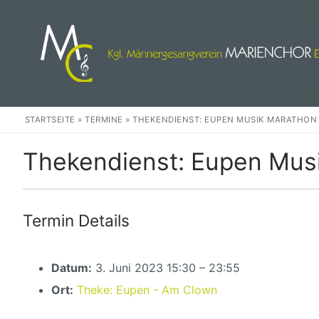
Zum
Inhalt
springen
STARTSEITE
»
TERMINE
»
THEKENDIENST: EUPEN MUSIK MARATHON
Thekendienst: Eupen Mus
Herzlich Willkom
Termin Details
Events
Datum:
3. Juni 2023 15:30
–
23:55
Wir
Ort:
Theke: Eupen - Am Clown
Unser Chor
Weihnachten