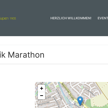
HERZLICH WILLKOMMEN!
EVEN
ik Marathon
men!
+
−