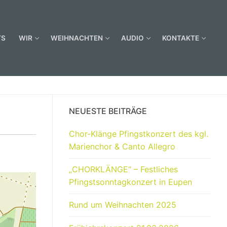
TS
WIR
WEIHNACHTEN
AUDIO
KONTAKTE
NEUESTE BEITRÄGE
Chor-Klänge Pfingstkonzert des kgl.
Marienchor & Canto Allegro
„CHORKLÄNGE“ – Festliches
Pfingstsonntagkonzert in Eupen
Rund um Weihnachten 2025