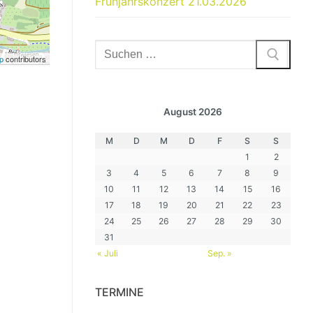
Frühjahrskonzert 21.03.2026
Suchen
p
contributors
nach:
August 2026
M
D
M
D
F
S
S
1
2
3
4
5
6
7
8
9
10
11
12
13
14
15
16
17
18
19
20
21
22
23
24
25
26
27
28
29
30
31
« Juli
Sep. »
TERMINE