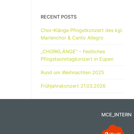
RECENT POSTS
Chor-Klänge Pfingstkonzert des kgl.
Marienchor & Canto Allegro
„CHORKLÄNGE“ – Festliches
Pfingstsonntagkonzert in Eupen
Rund um Weihnachten 2025
Frühjahrskonzert 21.03.2026
MCE_INTERN