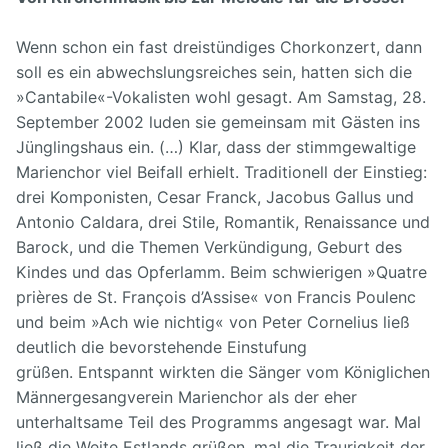
Wenn schon ein fast dreistündiges Chorkonzert, dann
soll es ein abwechslungsreiches sein, hatten sich die
»Cantabile«-Vokalisten wohl gesagt. Am Samstag, 28.
September 2002 luden sie gemeinsam mit Gästen ins
Jünglingshaus ein. (…)
Klar, dass der stimmgewaltige
Marienchor viel Beifall erhielt. Traditionell der Einstieg:
drei Komponisten, Cesar Franck, Jacobus Gallus und
Antonio Caldara, drei Stile, Romantik, Renaissance und
Barock, und die Themen Verkündigung, Geburt des
Kindes und das Opferlamm. Beim schwierigen »Quatre
prières de St. François d’Assise« von Francis Poulenc
und beim »Ach wie nichtig« von Peter Cornelius ließ
deutlich die bevorstehende Einstufung
grüßen.
Entspannt wirkten die Sänger vom Königlichen
Männergesangverein Marienchor als der eher
unterhaltsame Teil des Programms angesagt war. Mal
ließ die Weite Estlands grüßen, mal die Traurigkeit der