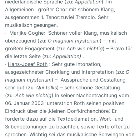
niederländische Spra
che (zu:
Appellation
). Im
Allgemeinen : großer Chor mit schönem Klang,
ausgenommen 1. Tenor:zuviel Tremolo. Sehr
musikalisch gesungen.
·
Marijke Coghe
:
Schöner voller Klang, musikalisch
überzeugend (zu:
O magnum mysterium
) – mit
großem Engagement (zu:
Ach wie nichtig
) – Bravo für
die letzte Seite (zu:
Appellation) .
·
Hans-Josef Roth
: Sehr gute Intonation,
ausgezeichneter Chorklang und Interpretation (zu:
O
magnum mysterium
) – Aussprache und Gestaltung
sehr gut (zu:
Qui tollis
) – sehr schöne Gestaltung
(zu:
Ach wie nichtig
) In seiner Nachbetrachtung vom
06. Januar 2003 unterstrich Roth seinen positiven
Eindruck über die ‚kleinen Dorfkirchenchöre’. Er
forderte dazu auf die Textdeklamation, Wort- und
Silbenbetonungen zu beachten, sowie Texte öfter zu
sprechen. Wichtig sei das musikalische Schwingen von