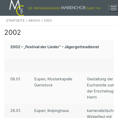
Zum
Inhalt
springen
STARTSEITE
»
ARCHIV
»
2002
2002
2002 – „Festival der Lieder“ – Jägergottesdienst
Herzlich Willkommen!
Events
Wir
06.01.
Eupen, Klosterkapelle
Gestaltung der
Garnstock
Eucharstiie zum 
Unser Chor
Weihnachten
der Erscheinug d
Herrn
Unser Dirigent
In der Stadt
Audio
26.01.
Eupen; Kolpinghaus
karnevalistisches
Unsere Musikkomission
Eine dankbare Aufgabe
Discographie
Kontakte
Winterfest mit