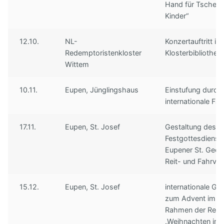
Hand für Tschern
Kinder“
12.10.
NL-
Konzertauftritt in 
Redemptoristenkloster
Klosterbibliothek
Wittem
10.11.
Eupen, Jünglingshaus
Einstufung durch
internationale Fac
17.11.
Eupen, St. Josef
Gestaltung des
Festgottesdienst
Eupener St. Geor
Reit- und Fahrver
15.12.
Eupen, St. Josef
internationale G
zum Advent im
Rahmen der Reih
„Weihnachten in 