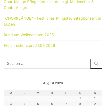
Chor-Klänge Pfingstkonzert des kgl. Marienchor &
Canto Allegro
„CHORKLÄNGE“ – Festliches Pfingstsonntagkonzert in
Eupen
Rund um Weihnachten 2025
Frühjahrskonzert 21.03.2026
Suchen
nach:
August 2026
M
D
M
D
F
S
S
1
2
3
4
5
6
7
8
9