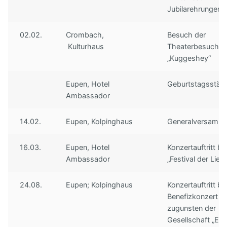
Jubilarehrungen
Unser Vorstand
Hörproben
Freunde
Archiv
02.02.
Crombach,
Besuch der
Links
Kulturhaus
Theaterbesuch
Impressum
„Kuggeshey“
Eupen, Hotel
Geburtstagsstän
Ambassador
14.02.
Eupen, Kolpinghaus
Generalversamm
16.03.
Eupen, Hotel
Konzertauftritt b
Ambassador
„Festival der Lied
24.08.
Eupen; Kolpinghaus
Konzertauftritt b
Benefizkonzert
zugunsten der
Gesellschaft „Ein