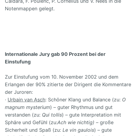
Caldara, F. Poulenc, P. Cornelius und V. Nees in die
Notenmappen gelegt.
Internationale Jury gab 90 Prozent bei der
Einstufung
Zur Einstufung vom 10. November 2002 und dem
Erlangen der 90% zitierte der Dirigent die Kommentare
der Juroren:
·
Urbain van Asch
: Schöner Klang und Balance (zu:
O
magnum mysterium
) – guter Rhythmus und gut
verstanden (zu:
Qui tollis
) – gute Interpretation mit
Sphäre und Gefühl (zu:
Ach wie nichtig) –
große
Sicherheit und Spaß (zu:
Le vin gaulois
) – gute