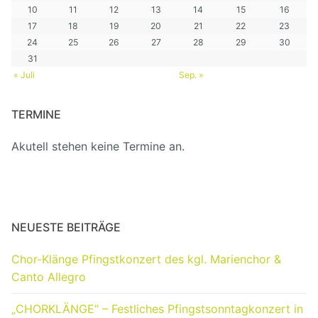
10
11
12
13
14
15
16
17
18
19
20
21
22
23
24
25
26
27
28
29
30
31
« Juli
Sep. »
TERMINE
Akutell stehen keine Termine an.
NEUESTE BEITRÄGE
Chor-Klänge Pfingstkonzert des kgl. Marienchor &
Canto Allegro
„CHORKLÄNGE“ – Festliches Pfingstsonntagkonzert in