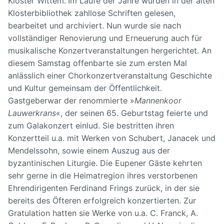
Kloster Wittem.
Im Laufe der Jahre wurden in der alten
Klosterbibliothek zahllose Schriften gelesen,
bearbeitet und archiviert. Nun wurde sie nach
vollständiger Renovierung und Erneuerung auch für
musikalische Konzertveranstaltungen hergerichtet.
An
diesem Samstag offenbarte sie zum ersten Mal
anlässlich einer Chorkonzertveranstaltung Geschichte
und Kultur gemeinsam der Öffentlichkeit.
Gastgeberwar der renommierte »
Mannenkoor
Lauwerkrans
«, der seinen 65. Geburtstag feierte und
zum Galakonzert einlud.
Sie bestritten ihren
Konzertteil u.a. mit Werken von Schubert, Janacek und
Mendelssohn, sowie einem Auszug aus der
byzantinischen Liturgie.
Die Eupener Gäste kehrten
sehr gerne in die Heimatregion ihres verstorbenen
Ehrendirigenten Ferdinand Frings zurück, in der sie
bereits des Öfteren erfolgreich konzertierten.
Zur
Gratulation hatten sie Werke von u.a. C. Franck, A.