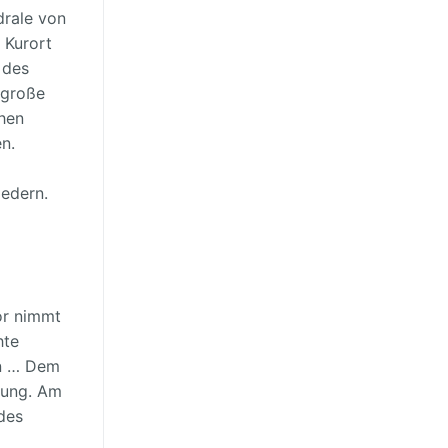
drale von
 Kurort
 des
 große
chen
n.
iedern.
or nimmt
hte
in … Dem
gung. Am
des