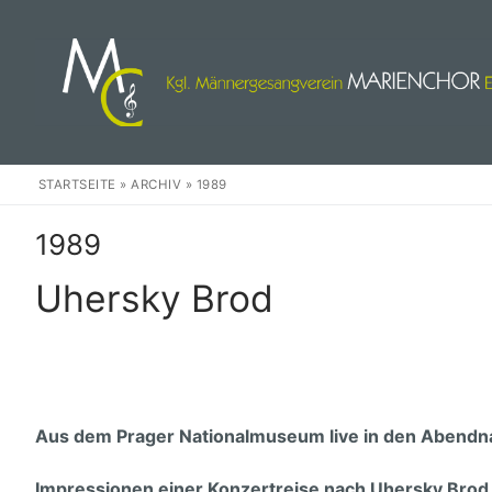
Zum
Inhalt
springen
STARTSEITE
»
ARCHIV
»
1989
1989
Uhersky Brod
Herzlich Willkom
Events
Wir
Aus dem Prager Nationalmuseum
live in den Abendn
Unser Chor
Weihnachten
Impressionen einer Konzertreise nach Uhersky Brod