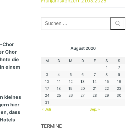
Frühjahrskonzert 21.03.2026
Suchen
nach:
k-Chor
August 2026
er Chor
hnte die
M
D
M
D
F
S
S
 in einem
1
2
3
4
5
6
7
8
9
10
11
12
13
14
15
16
17
18
19
20
21
22
23
24
25
26
27
28
29
30
n kleines
31
ern hier
« Juli
Sep. »
ßen, dass
 Hotels
TERMINE