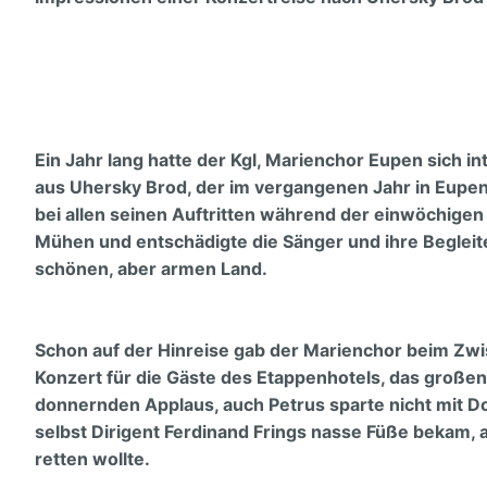
Unser Dirigent
In der Stadt
Audio
Unsere Musikk
Eine dankbare
Discographie
Kontakte
Unser Vorstan
Hörproben
Freunde
Ein Jahr lang hatte der Kgl, Marienchor Eupen sich i
Archiv
Links
aus Uhersky Brod, der im vergangenen Jahr in Eupen 
bei allen seinen Auftritten während der einwöchigen
Impressum
Mühen und entschädigte die Sänger und ihre Begleit
schönen, aber armen Land.
Schon auf der Hinreise gab der Marienchor beim Zwis
Konzert für die Gäste des Etappenhotels, das großen
donnernden Applaus, auch Petrus sparte nicht mit D
selbst Dirigent Ferdinand Frings nasse Füße bekam,
retten wollte.