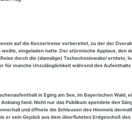
omission
 Aufgabe
d
ntensiv auf die Konzertreise vorbereitet, zu der der Dvora
weilte, eingeladen hatte. Der stürmische Applaus, den d
 Reise durch die (damalige) Tschechoslowakei erntete, lo
er für manche Unzulänglichkeit während des Aufenthalts
chenaufenthalt in Eging am See, im Bayerischen Wald, ei
 Anklang fand. Nicht nur das Publikum spendete den Säng
onnerhaIl und öffnete die Schleusen des Himmels derma
 als er sein Gepäck aus dem überfluteten Erdgeschoß des