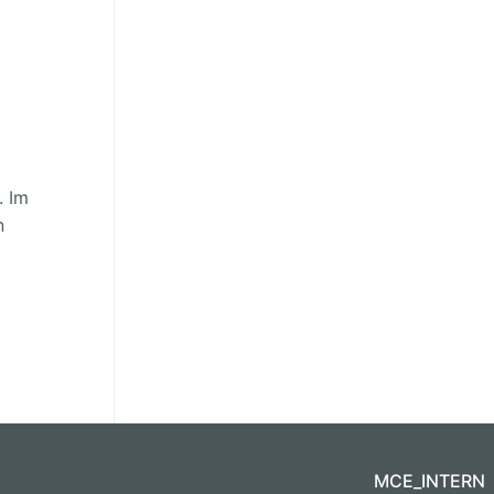
. Im
n
MCE_INTERN