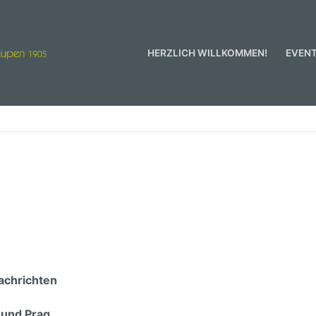
HERZLICH WILLKOMMEN!
EVEN
men!
achrichten
 und Prag