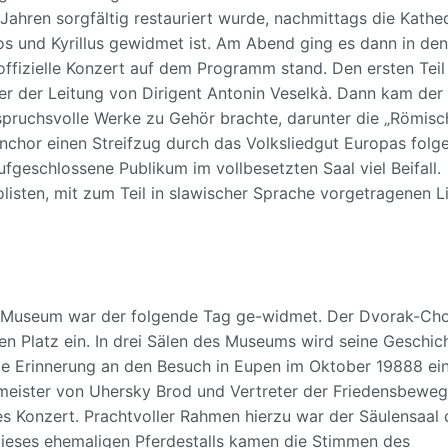
 Jahren sorgfältig restauriert wurde, nachmittags die Kathe
os und Kyrillus gewidmet ist. Am Abend ging es dann in den
ffizielle Konzert auf dem Programm stand. Den ersten Teil
r der Leitung von Dirigent Antonin Veselkà. Dann kam der
nspruchsvolle Werke zu Gehör brachte, darunter die „Römis
chor einen Streifzug durch das Volksliedgut Europas folge
geschlossene Publikum im vollbesetzten Saal viel Beifall.
listen, mit zum Teil in slawischer Sprache vorgetragenen L
Museum war der folgende Tag ge-widmet. Der Dvorak-Ch
n Platz ein. In drei Sälen des Museums wird seine Geschic
die Erinnerung an den Besuch in Eupen im Oktober 19888 e
eister von Uhersky Brod und Vertreter der Friedensbewe
es Konzert. Prachtvoller Rahmen hierzu war der Säulensaal 
ieses ehemaligen Pferdestalls kamen die Stimmen des