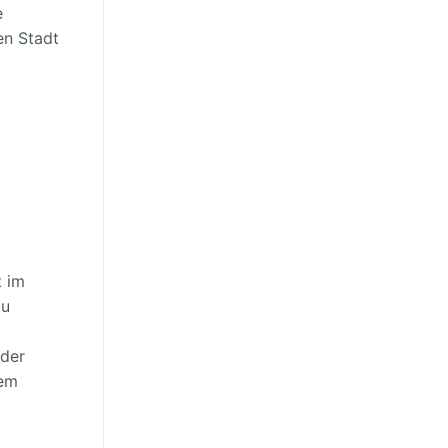
e
en Stadt
t im
au
 der
dem