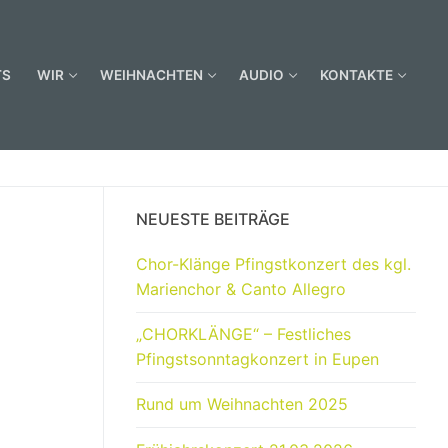
TS
WIR
WEIHNACHTEN
AUDIO
KONTAKTE
NEUESTE BEITRÄGE
Chor-Klänge Pfingstkonzert des kgl.
Marienchor & Canto Allegro
„CHORKLÄNGE“ – Festliches
Pfingstsonntagkonzert in Eupen
Rund um Weihnachten 2025