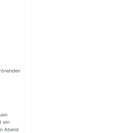
krönenden
euen
 ein
en Abend