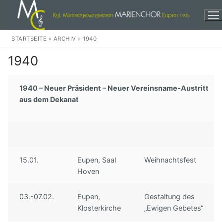
Zum
Inhalt
springen
STARTSEITE
»
ARCHIV
»
1940
1940
1940 – Neuer Präsident – Neuer Vereinsname-Austritt
aus dem Dekanat
Herzlich Willkommen!
Events
Wir
15.01.
Eupen, Saal
Weihnachtsfest
Unser Chor
Weihnachten
Hoven
Unser Dirigent
In der Stadt
Audio
03.-07.02.
Eupen,
Gestaltung des
Klosterkirche
„Ewigen Gebetes“
Unsere Musikkomission
Eine dankbare Aufgabe
Discographie
Kontakte