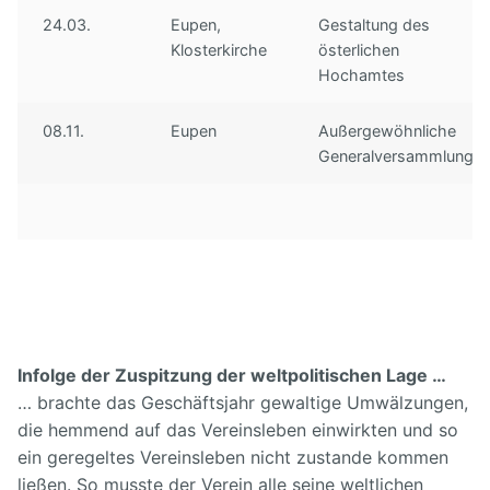
24.03.
Eupen,
Gestaltung des
Unser Vorstand
Hörproben
Freunde
Klosterkirche
österlichen
Archiv
Hochamtes
Links
Impressum
08.11.
Eupen
Außergewöhnliche
Generalversammlung
Infolge der Zuspitzung der weltpolitischen Lage …
… brachte das Geschäftsjahr gewaltige Umwälzungen,
die hemmend auf das Vereinsleben einwirkten und so
ein geregeltes Vereinsleben nicht zustande kommen
ließen. So musste der Verein alle seine weltlichen