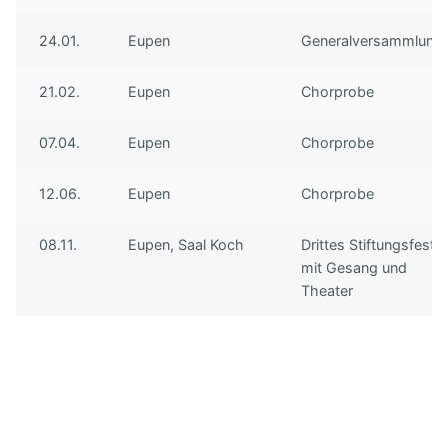
Unser Vorstand
Hörproben
Freunde
24.01.
Eupen
Generalversammlung
Archiv
Links
21.02.
Eupen
Chorprobe
Impressum
07.04.
Eupen
Chorprobe
12.06.
Eupen
Chorprobe
08.11.
Eupen, Saal Koch
Drittes Stiftungsfest
mit Gesang und
Theater