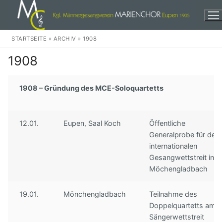
Zum
Inhalt
springen
STARTSEITE
»
ARCHIV
»
1908
1908
1908 – Gründung des MCE-Soloquartetts
Herzlich Willkommen!
12.01.
Eupen, Saal Koch
Öffentliche
Events
Generalprobe für den
internationalen
Wir
Gesangwettstreit in
Möchengladbach
Unser Chor
Weihnachten
Unser Dirigent
In der Stadt
Audio
19.01.
Mönchengladbach
Teilnahme des
Doppelquartetts am
Unsere Musikkomission
Eine dankbare Aufgabe
Discographie
Kontakte
Sängerwettstreit